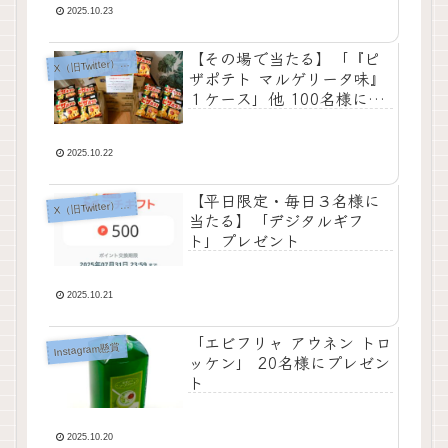
2025.10.23
【その場で当たる】「『ピ
X
（旧Twitter）懸賞
ザポテト マルゲリータ味』
１ケース」他 100名様にプ
レゼント
2025.10.22
【平日限定・毎日３名様に
X
（旧Twitter）懸賞
当たる】「デジタルギフ
ト」プレゼント
2025.10.21
「エビフリャ アウネン トロ
Instagram懸賞
ッケン」 20名様にプレゼン
ト
2025.10.20