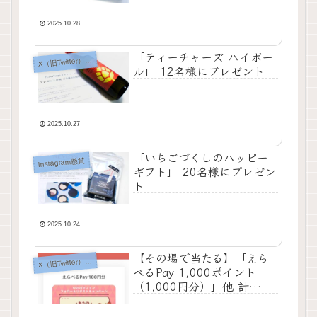
2025.10.28
「ティーチャーズ ハイボー
X
（旧Twitter）懸賞
ル」 12名様にプレゼント
2025.10.27
「いちごづくしのハッピー
Instagram懸賞
ギフト」 20名様にプレゼン
ト
2025.10.24
【その場で当たる】「えら
X
（旧Twitter）懸賞
べるPay 1,000ポイント
（1,000円分）」他 計
1,110名様にプレゼント