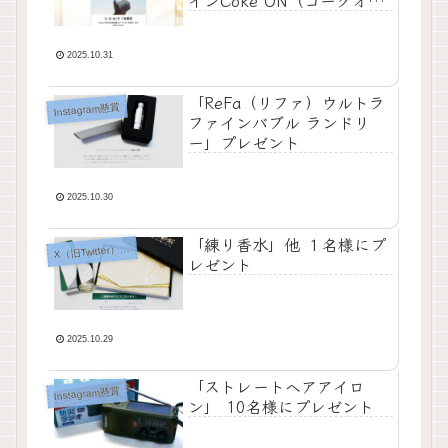
インCoke ON（コークオ
ン）ドリンクチケット」他
プレゼント
2025.10.31
「ReFa（リファ）ウルトラ
Instagram懸賞
ファインバブル ランドリ
ー」プレゼント
2025.10.30
「練り香水」他 １名様にプ
X
（旧Twitter）懸賞
レゼント
2025.10.29
「ストレートヘアアイロ
Instagram懸賞
ン」 10名様にプレゼント