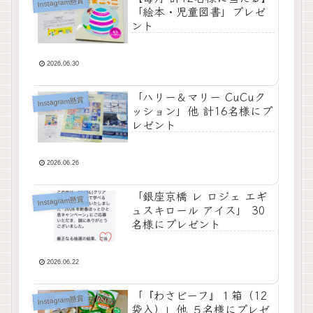
Instagram懸賞
「絵本・児童図書」プレゼ
ント
2026.06.30
「ハリー＆マリー CuCuク
Instagram懸賞
ッション」他 計16名様にプ
レゼント
2026.06.26
「銀座京橋 レ ロジェ エギ
Instagram懸賞
ュスキロール アイス」 30
名様にプレゼント
2026.06.22
「『わさビーフ』１箱（12
Instagram懸賞
袋入）」他 ５名様にプレゼ