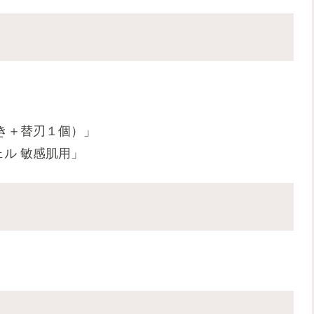
き＋
替刃１個）」
ル 敏感肌用」