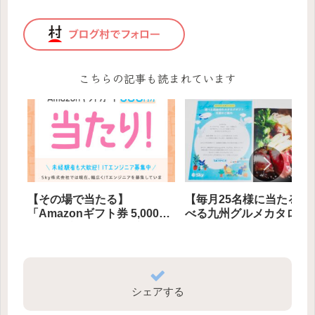
こちらの記事も読まれています
【その場で当たる】
【毎月25名様に当たる】
「Amazonギフト券 5,000円
べる九州グルメカタログ
分」他 計260名様にプレゼン
ト（１万円相当）」プレ
ト
ト
シェアする