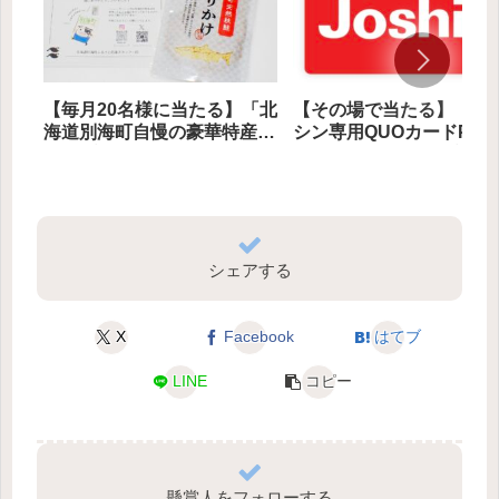
【毎月20名様に当たる】「北
【その場で当たる】「ジ
海道別海町自慢の豪華特産
シン専用QUOカードPay 
品」プレゼント
万円分」 ５名様にプレゼ
ト
シェアする
X
Facebook
はてブ
LINE
コピー
懸賞人をフォローする