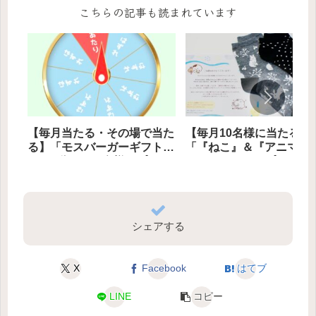
こちらの記事も読まれています
【毎月当たる・その場で当た
【毎月10名様に当たる】
る】「モスバーガーギフト券
「『ねこ』＆『アニマル
500円分」 500名様にプレゼ
クス』セット」プレゼン
ント
シェアする
X
Facebook
はてブ
LINE
コピー