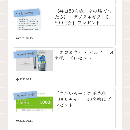
【毎日50名様・その場で当
X
（旧Twitter）懸賞
たる】「デジタルギフト®
500円分」プレゼント
2026.06.15
「エコカラット セルフ」 ３
Instagram懸賞
名様にプレゼント
2026.06.12
「すかいらーくご優待券
Instagram懸賞
1,000円分」 100名様にプ
レゼント
2026.06.11