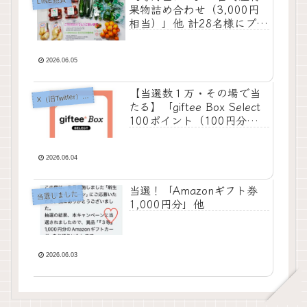
LINE懸賞
果物詰め合わせ（3,000円
相当）」他 計28名様にプレ
ゼント
2026.06.05
【当選数１万・その場で当
X
（旧Twitter）懸賞
たる】「giftee Box Select
100ポイント（100円分）」
プレゼント
2026.06.04
当選！「Amazonギフト券
当選しました
1,000円分」他
2026.06.03