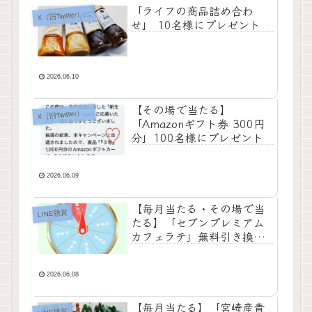
「ライフの商品詰め合わ
X
（旧Twitter）懸賞
せ」 10名様にプレゼント
2026.06.10
【その場で当たる】
X
（旧Twitter）懸賞
「Amazonギフト券 300円
分」100名様にプレゼント
2026.06.09
【毎月当たる・その場で当
LINE懸賞
たる】「セブンプレミアム
カフェラテ」無料引き換え
クーポン 500名様にプレゼ
ント
2026.06.08
【毎月当たる】「宮崎産青