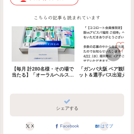
こちらの記事も読まれています
【毎月 計280名様・その場で
「ガンバ大阪 ペア観戦チ
当たる】「オーラルヘルスセ
ット＆選手バス出迎え」
ット」他 プレゼント
計50組100名様にプレゼ
シェアする
X
Facebook
はてブ